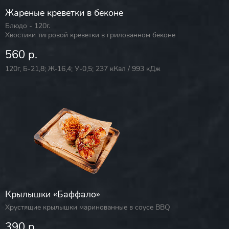
Жареные креветки в беконе
Блюдо - 120г.
Хвостики тигровой креветки в грилованном беконе
560 р.
120г, Б-21,8; Ж-16,4; У-0,5; 237 кКал / 993 кДж
Крылышки «Баффало»
Хрустящие крылышки маринованные в соусе BBQ
390 р.