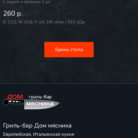
с сыром и зеленью 2 шт
260 р.
Б-11,2; Ж-10,8; У-14; 195 кКал / 815 кДж
Бронь стола
Гриль-бар Дом мясника
Европейская, Итальянская кухня