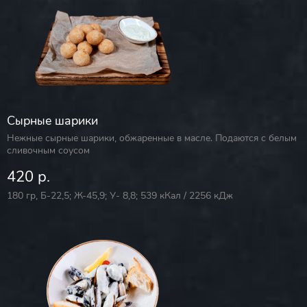
Сырные шарики
Нежные сырные шарики, обжаренные в масле. Подаются с белым
сливочным соусом
420 р.
180 гр, Б-22,5; Ж-45,9; У- 8,8; 539 кКал / 2256 кДж