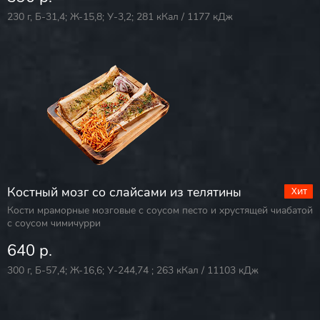
230 г, Б-31,4; Ж-15,8; У-3,2; 281 кКал / 1177 кДж
Костный мозг со слайсами из телятины
Кости мраморные мозговые с соусом песто и хрустящей чиабатой
с соусом чимичурри
640 р.
300 г, Б-57,4; Ж-16,6; У-244,74 ; 263 кКал / 11103 кДж