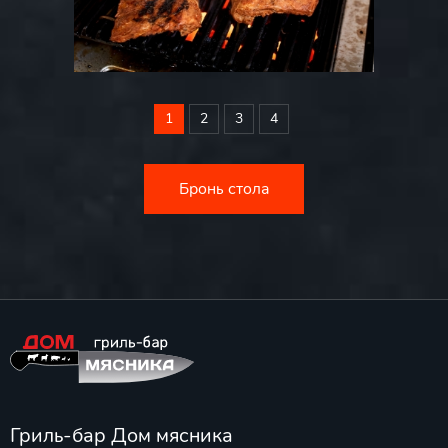
1
2
3
4
Бронь стола
Гриль-бар Дом мясника